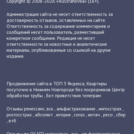
Copyright © 2008-2026 «RuStrahovka» (16+).
Администрация сайта не несет ответственность за
достоверность отзывов, оставленных на сайте.
Ответственность за содержание комментариев и
сообщений несет пользователь, разместивший
конкретное сообщение. Редакция не несет
ответственности за новостные и аналитические
материалы, опубликованные со ссылкой на другие
издания.
Продвижение сайта в ТОП 3 Яндекса
,
Квартиры
посуточно в Нижнем Новгороде без посредников
Центр
обработки трубы
,
Бот приветствия телеграм
Отзывы
ренессанс
,
вск
,
альфастрахование
,
ингосстрах
,
росгосстрах
,
абсолют
,
югория
,
согаз
,
интач
,
ресо
,
сбер
,
втб
Отзывы по ОСАГО
ингосстрах
,
вск
,
альфастрахование
,