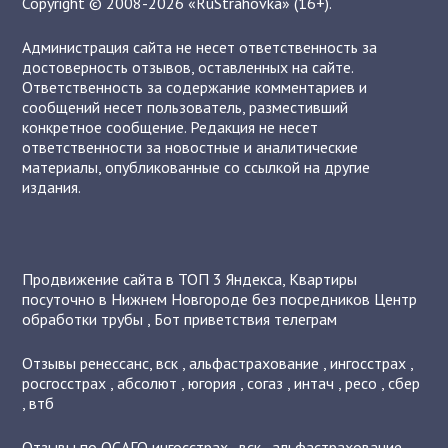
Copyright © 2008-2026 «RuStrahovka» (16+).
Администрация сайта не несет ответственность за
достоверность отзывов, оставленных на сайте.
Ответственность за содержание комментариев и
сообщений несет пользователь, разместивший
конкретное сообщение. Редакция не несет
ответственности за новостные и аналитические
материалы, опубликованные со ссылкой на другие
издания.
Продвижение сайта в ТОП 3 Яндекса
,
Квартиры
посуточно в Нижнем Новгороде без посредников
Центр
обработки трубы
,
Бот приветствия телеграм
Отзывы
ренессанс
,
вск
,
альфастрахование
,
ингосстрах
,
росгосстрах
,
абсолют
,
югория
,
согаз
,
интач
,
ресо
,
сбер
,
втб
Отзывы по ОСАГО
ингосстрах
,
вск
,
альфастрахование
,