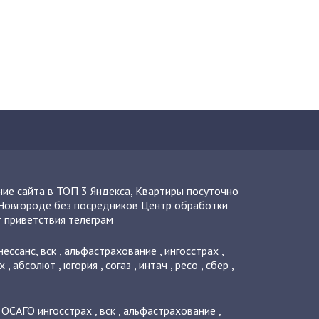
ие сайта в ТОП 3 Яндекса
,
Квартиры посуточно
Новгороде без посредников
Центр обработки
 приветствия телеграм
нессанс
,
вск
,
альфастрахование
,
ингосстрах
,
х
,
абсолют
,
югория
,
согаз
,
интач
,
ресо
,
сбер
,
о ОСАГО
ингосстрах
,
вск
,
альфастрахование
,