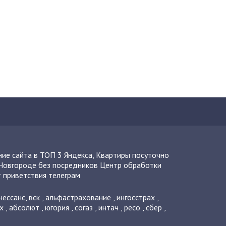
ие сайта в ТОП 3 Яндекса
,
Квартиры посуточно
Новгороде без посредников
Центр обработки
 приветствия телеграм
нессанс
,
вск
,
альфастрахование
,
ингосстрах
,
х
,
абсолют
,
югория
,
согаз
,
интач
,
ресо
,
сбер
,