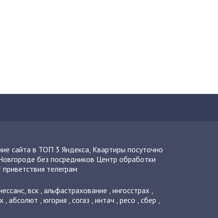
ие сайта в ТОП 3 Яндекса
,
Квартиры посуточно
Новгороде без посредников
Центр обработки
 приветствия телеграм
нессанс
,
вск
,
альфастрахование
,
ингосстрах
,
х
,
абсолют
,
югория
,
согаз
,
интач
,
ресо
,
сбер
,