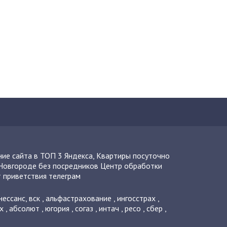
ие сайта в ТОП 3 Яндекса
,
Квартиры посуточно
Новгороде без посредников
Центр обработки
 приветствия телеграм
нессанс
,
вск
,
альфастрахование
,
ингосстрах
,
х
,
абсолют
,
югория
,
согаз
,
интач
,
ресо
,
сбер
,