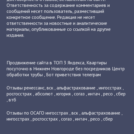
Ответственность за содержание комментариев и
сообщений несет пользователь, разместивший
конкретное сообщение. Редакция не несет
ответственности за новостные и аналитические
материалы, опубликованные со ссылкой на другие
издания.
Продвижение сайта в ТОП 3 Яндекса
,
Квартиры
посуточно в Нижнем Новгороде без посредников
Центр
обработки трубы
,
Бот приветствия телеграм
Отзывы
ренессанс
,
вск
,
альфастрахование
,
ингосстрах
,
росгосстрах
,
абсолют
,
югория
,
согаз
,
интач
,
ресо
,
сбер
,
втб
Отзывы по ОСАГО
ингосстрах
,
вск
,
альфастрахование
,
ингосстрах
,
росгосстрах
,
согаз
,
интач
,
ресо
,
сбер