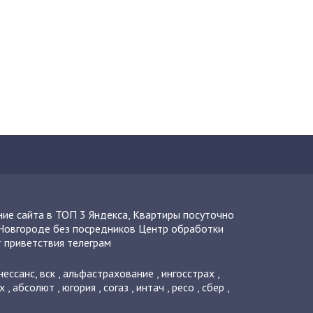
ие сайта в ТОП 3 Яндекса
,
Квартиры посуточно
Новгороде без посредников
Центр обработки
 приветствия телеграм
нессанс
,
вск
,
альфастрахование
,
ингосстрах
,
х
,
абсолют
,
югория
,
согаз
,
интач
,
ресо
,
сбер
,