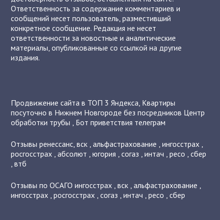
Ответственность за содержание комментариев и
сообщений несет пользователь, разместивший
конкретное сообщение. Редакция не несет
ответственности за новостные и аналитические
материалы, опубликованные со ссылкой на другие
издания.
Продвижение сайта в ТОП 3 Яндекса
,
Квартиры
посуточно в Нижнем Новгороде без посредников
Центр
обработки трубы
,
Бот приветствия телеграм
Отзывы
ренессанс
,
вск
,
альфастрахование
,
ингосстрах
,
росгосстрах
,
абсолют
,
югория
,
согаз
,
интач
,
ресо
,
сбер
,
втб
Отзывы по ОСАГО
ингосстрах
,
вск
,
альфастрахование
,
ингосстрах
,
росгосстрах
,
согаз
,
интач
,
ресо
,
сбер