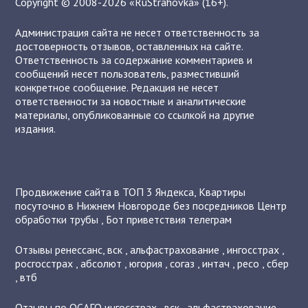
Copyright © 2008-2026 «RuStrahovka» (16+).
Администрация сайта не несет ответственность за
достоверность отзывов, оставленных на сайте.
Ответственность за содержание комментариев и
сообщений несет пользователь, разместивший
конкретное сообщение. Редакция не несет
ответственности за новостные и аналитические
материалы, опубликованные со ссылкой на другие
издания.
Продвижение сайта в ТОП 3 Яндекса
,
Квартиры
посуточно в Нижнем Новгороде без посредников
Центр
обработки трубы
,
Бот приветствия телеграм
Отзывы
ренессанс
,
вск
,
альфастрахование
,
ингосстрах
,
росгосстрах
,
абсолют
,
югория
,
согаз
,
интач
,
ресо
,
сбер
,
втб
Отзывы по ОСАГО
ингосстрах
,
вск
,
альфастрахование
,