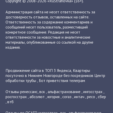
Copyright © 2008-2026 «RuStrahovka» (16+).
Администрация сайта не несет ответственность за
достоверность отзывов, оставленных на сайте.
Ответственность за содержание комментариев и
сообщений несет пользователь, разместивший
конкретное сообщение. Редакция не несет
ответственности за новостные и аналитические
материалы, опубликованные со ссылкой на другие
издания.
Продвижение сайта в ТОП 3 Яндекса
,
Квартиры
посуточно в Нижнем Новгороде без посредников
Центр
обработки трубы
,
Бот приветствия телеграм
Отзывы
ренессанс
,
вск
,
альфастрахование
,
ингосстрах
,
росгосстрах
,
абсолют
,
югория
,
согаз
,
интач
,
ресо
,
сбер
,
втб
Отзывы по ОСАГО
ингосстрах
,
вск
,
альфастрахование
,