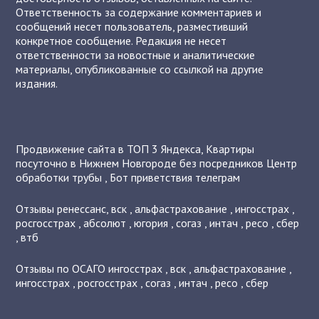
Ответственность за содержание комментариев и
сообщений несет пользователь, разместивший
конкретное сообщение. Редакция не несет
ответственности за новостные и аналитические
материалы, опубликованные со ссылкой на другие
издания.
Продвижение сайта в ТОП 3 Яндекса
,
Квартиры
посуточно в Нижнем Новгороде без посредников
Центр
обработки трубы
,
Бот приветствия телеграм
Отзывы
ренессанс
,
вск
,
альфастрахование
,
ингосстрах
,
росгосстрах
,
абсолют
,
югория
,
согаз
,
интач
,
ресо
,
сбер
,
втб
Отзывы по ОСАГО
ингосстрах
,
вск
,
альфастрахование
,
ингосстрах
,
росгосстрах
,
согаз
,
интач
,
ресо
,
сбер