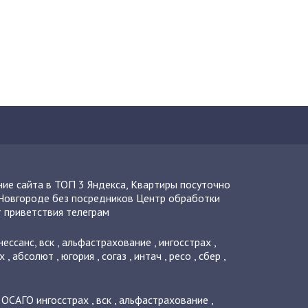
ие сайта в ТОП 3 Яндекса
,
Квартиры посуточно
Новгороде без посредников
Центр обработки
 приветствия телеграм
нессанс
,
вск
,
альфастрахование
,
ингосстрах
,
х
,
абсолют
,
югория
,
согаз
,
интач
,
ресо
,
сбер
,
о ОСАГО
ингосстрах
,
вск
,
альфастрахование
,