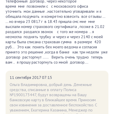
телефонный договор.. через некоторое
время мне позвонили с с московского офиса
уточнить мои данные ..настоятельно уговаривали и я
обещала подумать и конкретно взвесить все отзывы ...
... но вчера 23 0817 г в 18.43 пришла смс мне мне
выслали номер страхового сертификата , позже в 21.02
раздался раздался звонок с того же номера .. я
несмогла поднять трубку и через и через 2140 с моей
карты была списана страховая сумма в размере 420
руб... Это как понять бех моего ведома и согласия
принято это решение ,когда в банке как три недели уже
договор расторгнут ...... Верить очень трудно теперь
вам .. я прошу расторгнуть со мной договор....
11 сентября 2017 07:15
Ольга Владимировна, добрый день. Денежные
средства, списанные в оплату Полиса
№1900173447, будут возвращены на Вашу
банковскую карту в ближайшее время. Приносим
свои извинения за доставленное беспокойство. С
уважением, Екатерина Казанина, Менеджер по