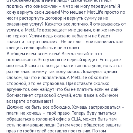
подпись что ознакомлен – я что не могу передумать! Я
хочу вернуть свои деньги! Что мешает MetLife просто по
чести расторгнуть договор и вернуть сумму за не
оказанную услугу? Кажется все логично. Я отказываюсь от
услуги, а MetLife возвращает мне деньги, они же ничего
не теряют. Услуги ведь оказано небыло и не будет,
значит и затрат никаких. Но нет же… они вцепились как
клещи в свою прибыль и не отдают.
В общем всем-всем-всем! Всегда читайте что
подписываете. Это у меня не первый кредит. Есть даже
ипотека. Я сам это всегда знал и так поступал, но в этот
раз не знаю почему так получилось. Лоханулся одним
словом, за что и поплатился. А MetLife обходите
стороной, это не страховая. Представьте сколько
аргументов они найдут что бы не платить если не дай
бог настанет страховой случай, если даже в обычном
возврате отказывают!
Должно же быть все обоюдно. Хочешь застраховаться –
плати, не хочешь – твоё право. Теперь буду пытаться
обращаться в головной офис в США, может быть там
есть понимающие люди. Затем через общество защиты
прав потребителей составлю претензию. Потом