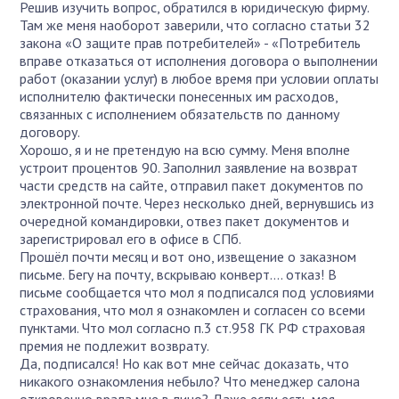
Решив изучить вопрос, обратился в юридическую фирму.
Там же меня наоборот заверили, что согласно статьи 32
закона «О защите прав потребителей» - «Потребитель
вправе отказаться от исполнения договора о выполнении
работ (оказании услуг) в любое время при условии оплаты
исполнителю фактически понесенных им расходов,
связанных с исполнением обязательств по данному
договору.
Хорошо, я и не претендую на всю сумму. Меня вполне
устроит процентов 90. Заполнил заявление на возврат
части средств на сайте, отправил пакет документов по
электронной почте. Через несколько дней, вернувшись из
очередной командировки, отвез пакет документов и
зарегистрировал его в офисе в СПб.
Прошёл почти месяц и вот оно, извещение о заказном
письме. Бегу на почту, вскрываю конверт…. отказ! В
письме сообщается что мол я подписался под условиями
страхования, что мол я ознакомлен и согласен со всеми
пунктами. Что мол согласно п.3 ст.958 ГК РФ страховая
премия не подлежит возврату.
Да, подписался! Но как вот мне сейчас доказать, что
никакого ознакомления небыло? Что менеджер салона
откровенно врала мне в лицо? Даже если есть моя