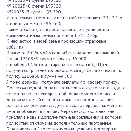
№ 2002548 сумма 195520
№2002547 сумма 195 520
Итого сумма ежегодных платежей составляет 204 272р,
и единовременно 586 560р.
Таким образом, за период нашего сотрудничества с
компанией, наша семья оплатила 1 218 376р.
К несчастью, в моей семье произошли страховые
события:
В августе 2016г мой младший сын заболел пневмонией.
Полис 1216889 сумма выплаты 36 000,
в ноябре 2016г. мой старший сын попал в ДТП, где
получил сотрясение головного мозга ,и была выплата по
полису 1216858 в сумме 49 500.
Я тоже дважды получала выплаты по своему полису .
После очередной оплаты полисов в августе этого года, я
получила смс о некорректной оплате моего полиса и
двух моих детей и необходимости предоставления
банковских реквизитов для возврата переплаты. Агент не
смогла объяснить причину. Через несколько дней мне
прислали новые дополнительные соглашения, в которых
полностью отключены дополнительные программы
"Спутник жизни", то есть изменили условия договора в