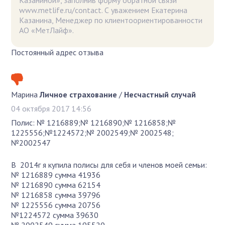
www.metlife.ru/contact. С уважением Екатерина
Казанина, Менеджер по клиентоориентированности
АО «МетЛайф».
Постоянный адрес отзыва
Марина
Личное страхование
/
Несчастный случай
04 октября 2017 14:56
Полис: № 1216889;№ 1216890;№ 1216858;№
1225556;№1224572;№ 2002549;№ 2002548;
№2002547
В 2014г я купила полисы для себя и членов моей семьи:
№ 1216889 сумма 41936
№ 1216890 сумма 62154
№ 1216858 сумма 39796
№ 1225556 сумма 20756
№1224572 сумма 39630
№ 2002549 сумма 195520