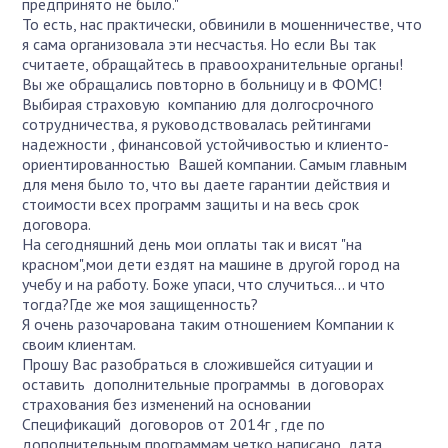
предпринято не было."
То есть, нас практически, обвинили в мошенничестве, что
я сама организовала эти несчастья. Но если Вы так
считаете, обращайтесь в правоохранительные органы!
Вы же обращались повторно в больницу и в ФОМС!
Выбирая страховую компанию для долгосрочного
сотрудничества, я руководствовалась рейтингами
надежности , финансовой устойчивостью и клиенто-
ориентированностью Вашей компании. Самым главным
для меня было то, что вы даете гарантии действия и
стоимости всех программ защиты и на весь срок
договора.
На сегодняшний день мои оплаты так и висят "на
красном",мои дети ездят на машине в другой город на
учебу и на работу. Боже упаси, что случиться... и что
тогда?Где же моя защищенность?
Я очень разочарована таким отношением Компании к
своим клиентам.
Прошу Вас разобраться в сложившейся ситуации и
оставить дополнительные программы в договорах
страхования без изменений на основании
Спецификаций договоров от 2014г , где по
дополнительным программам четко написано, дата