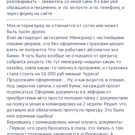
разговаривать – свяжитесь со мной сами. Я к вам уже
обращался и письменно, и по эл.почте, и по телефону, и
через форму на сайте.
--------------------------------
Моя история вряд ли отличается от сотен или может
быть тысяч других.
Взял автокредит автосалоне. Менеджер с честнейшими
глазами уверяла, что без оформления страховки кредит
взять не получится. Что так работают абсолютно все
банки. Я чуть было вообще не отказался от кредита,
собрался уходить. Но тут менеджер «нашла» какую то
лазейку, сняла какую-то галочку в программе, и страховка
стала стоить на 10 000 руб меньше. Чудеса!
Продолжаем оформление…. Ну, и как водится, в спешке,
под закрытие салона, с кучей бумаг, на каждой просят
подписаться. Оформив документы я в эйфории от
приобретения авто просто положил папку с документами
на полку и уехал в командировку на 2 недели. Решил, что
детально всё обязательно прочту по приезду. Это была
моя огромная ошибка!
Вернувшись с командировки, начал изучать документы:
- Первое, что сразу бросилось в глаза, это запись о том
договор страхования заключается добровольно. А