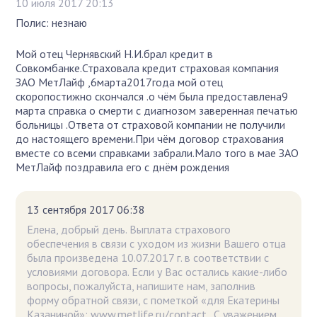
10 июля 2017 20:13
Полис: незнаю
Мой отец Чернявский Н.И.брал кредит в
Совкомбанке.Страховала кредит страховая компания
ЗАО МетЛайф ,6марта2017года мой отец
скоропостижно скончался .о чём была предоставлена9
марта справка о смерти с диагнозом заверенная печатью
больницы .Ответа от страховой компании не получили
до настоящего времени.При чём договор страхования
вместе со всеми справками забрали.Мало того в мае ЗАО
МетЛайф поздравила его с днём рождения
13 сентября 2017 06:38
Елена, добрый день. Выплата страхового
обеспечения в связи с уходом из жизни Вашего отца
была произведена 10.07.2017 г. в соответствии с
условиями договора. Если у Вас остались какие-либо
вопросы, пожалуйста, напишите нам, заполнив
форму обратной связи, с пометкой «для Екатерины
Казаниной»: www.metlife.ru/contact . С уважением,