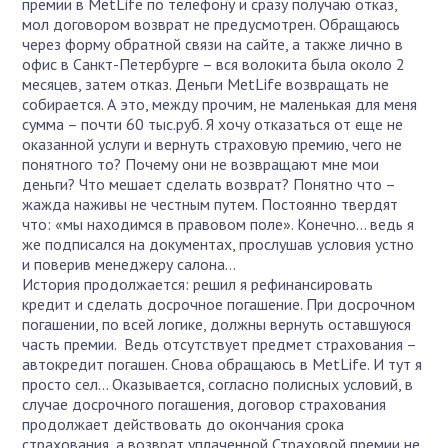
премии в MetLife по телефону и сразу получаю отказ,
мол договором возврат не предусмотрен. Обращаюсь
через форму обратной связи на сайте, а также лично в
офис в Санкт-Петербурге – вся волокита была около 2
месяцев, затем отказ. Деньги MetLife возвращать не
собирается. А это, между прочим, не маленькая для меня
сумма – почти 60 тыс.руб. Я хочу отказаться от еще не
оказанной услуги и вернуть страховую премию, чего не
понятного то? Почему они не возвращают мне мои
деньги? Что мешает сделать возврат? Понятно что –
жажда наживы не честным путем. Постоянно твердят
что: «мы находимся в правовом поле». Конечно… ведь я
же подписался на документах, прослушав условия устно
и поверив менеджеру салона…
История продолжается: решил я рефинансировать
кредит и сделать досрочное погашение. При досрочном
погашении, по всей логике, должны вернуть оставшуюся
часть премии. Ведь отсутствует предмет страхования –
автокредит погашен. Снова обращаюсь в MetLife. И тут я
просто сел… Оказывается, согласно полисных условий, в
случае досрочного погашения, договор страхования
продолжает действовать до окончания срока
страхования, а возврат уплаченной Страховой премии не